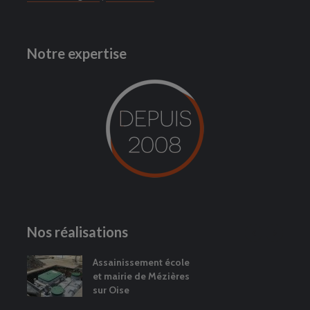
Notre expertise
Nos réalisations
inissement école
Dalle de béton
airie de Mézières
Oise