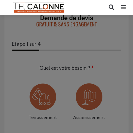
Demande de devis
GRATUIT & SANS ENGAGEMENT
Étape
1
sur 4
Quel est votre besoin ?
*
Terrassement
Assainissement