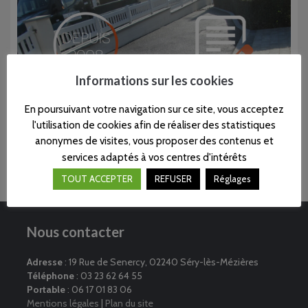
Informations sur les cookies
Sans engagement
Garantie décennale
En poursuivant votre navigation sur ce site, vous acceptez
l'utilisation de cookies afin de réaliser des statistiques
anonymes de visites, vous proposer des contenus et
services adaptés à vos centres d'intérêts
TOUT ACCEPTER
REFUSER
Réglages
Nous contacter
Adresse
: 19 Rue de Senercy, 02240 Séry-lès-Mézières
Téléphone
: 03 23 62 64 55
Portable
: 06 17 01 83 06
Mentions légales
|
Plan du site