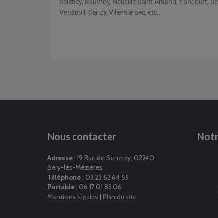
Selency, Rouvroy, Neuville Saint Amand, Itancourt, S
Vendeuil, Cerizy, Villers le sec, etc…
Nous contacter
Notr
Adresse
Dalle de béton
: 19 Rue de Senercy, 02240
Cours en pava
Séry-lès-Mézières
création pays
Téléphone
: 03 23 62 64 55
Portable
: 06 17 01 83 06
Mentions légales
Cours pavage et
|
Plan du site
Cours en caill
macadam
nid d’abeilles