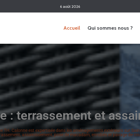
6 août 2026
Accueil
Qui sommes nous ?
e : terrassement et assa
se TH. Calonne est expertisée dans les aménagements extérieurs sur Sain
rrassement, assainissement, pose de macadam, enrobés et pavage de cou