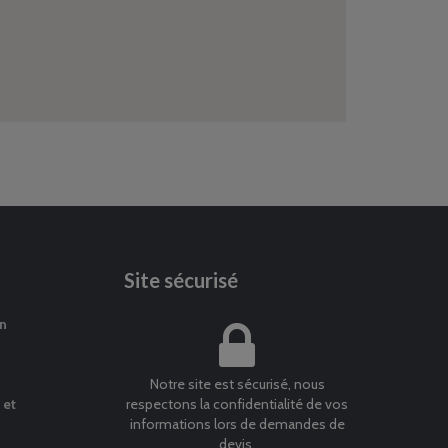
Site sécurisé
n
Cours en pavage et
Assainissem
création paysagère
et mairie de
sur Oise
Notre site est sécurisé, nous
 et
respectons la confidentialité de vos
Cours en cailloux sur
Micro statio
informations lors de demandes de
nid d’abeilles
Mézières su
devis.