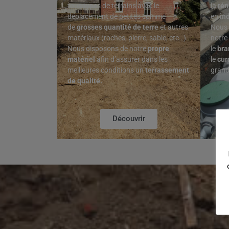
tous types de terrains avec le
la
rén
déplacement de petites comme
en
in
de
grosses quantité de terre
et autres
Nous 
matériaux (roches, pierre, sable, etc…).
notre
Nous disposons de notre
propre
le
br
matériel
afin d’assurer dans les
le
cur
meilleures conditions un
terrassement
gran
de qualité.
Découvrir