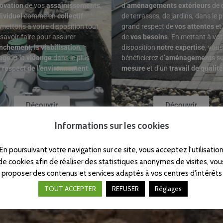
ovation
de vos
assainissements
,
d’
aménagements extérieurs
de 
dividuel
comme en
collectif
.
de terrasses, de jardins, dans le p
mettons à votre disposition tout
grand respect de
vos attentes
et
 savoir-faire pour assurer
de
vos besoins
. En mettant à vot
anchement
, la
viabilisation
,
disposition
notre expertise
, vous
age
et la
vidange
dans le plus
bénéficierez d’
aménagements su
d
respect de l’environnement
.
mesure
et d’un
travail de qualité
Découvrir
Découvrir
Informations sur les cookies
En poursuivant votre navigation sur ce site, vous acceptez l'utilisatio
de cookies afin de réaliser des statistiques anonymes de visites, vou
proposer des contenus et services adaptés à vos centres d'intérêts
TOUT ACCEPTER
REFUSER
Réglages