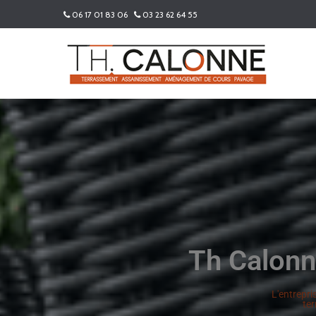
06 17 01 83 06
03 23 62 64 55
Th Calonn
L'entrepri
te