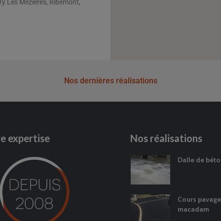
éry Les Mezières, Ribemont,
Nos dernières réalisations
e expertise
Nos réalisations
ge et
Assainissement école
Dalle de béto
agère
et mairie de Mézières
sur Oise
oux sur
Micro station
Cours pavage
Mézières sur Oise
macadam