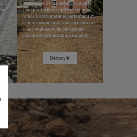
cours,
de
pavés
et de
macadam
(asphalte)
lus
pour
particuliers
et
professionnels
.
Grâce à notre
matériel performant
et
re
à notre
savoir-faire
, vous bénéficierez
d’une
réalisation de pavage sur
r
mesure
et de
macadam de qualité
.
.
Découvrir
n
s