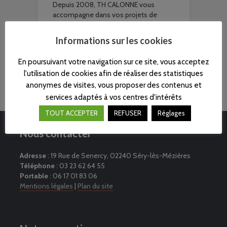
Depuis 2008, TH CALONNE vous
accompagne dans vos projets de
terrassement, d'assainissement et
d'aménagements de cours. Nous
Informations sur les cookies
mettons toute notre expertise à votre
disposition, vous assurant un service
En poursuivant votre navigation sur ce site, vous acceptez
de qualité et sur mesure.
l'utilisation de cookies afin de réaliser des statistiques
anonymes de visites, vous proposer des contenus et
services adaptés à vos centres d'intérêts
TOUT ACCEPTER
REFUSER
Réglages
Nous contacter
Adresse
: 19 Rue de Senercy, 02240 Séry-lès-Mézières
Téléphone
: 03 23 62 64 55
Portable
: 06 17 01 83 06
Mentions légales
|
Plan du site