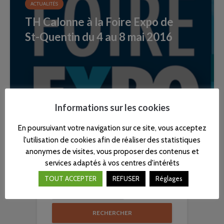
ACTUALITÉS
TH Calonne à la Foire Expo de
St-Quentin du 4 au 8 mai 2016
Informations sur les cookies
En poursuivant votre navigation sur ce site, vous acceptez
l'utilisation de cookies afin de réaliser des statistiques
anonymes de visites, vous proposer des contenus et
Recherche
services adaptés à vos centres d'intérêts
TOUT ACCEPTER
REFUSER
Réglages
RECHERCHER